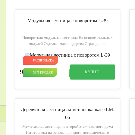
Модульная лестница с поворотом L-39
Поворотная модульная лестница На основе стальных
модулей Отделка: массив дерева Ограждение:
деревянные перила с круглыми балясинами из металла
РАСПРОДАЖА
94 100
p
КУПИТЬ
ХИТ ПРОДАЖ
ЗАБЕЖНАЯ
Деревянная лестница на металлокаркасе LM-
06
Межэтажная лестница на второй этаж частного дома
Изготовлена на основе прочного металлического