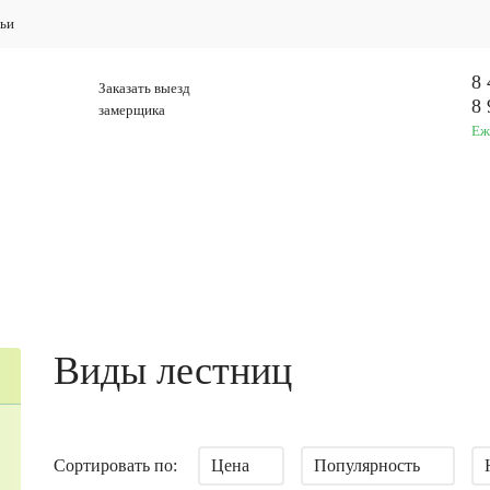
ьи
8 
Заказать выезд
8 
замерщика
Еж
Ы НА ЗАКАЗ
НАШИ РАБОТЫ
ЗА
Виды лестниц
Сортировать по:
Цена
Популярность