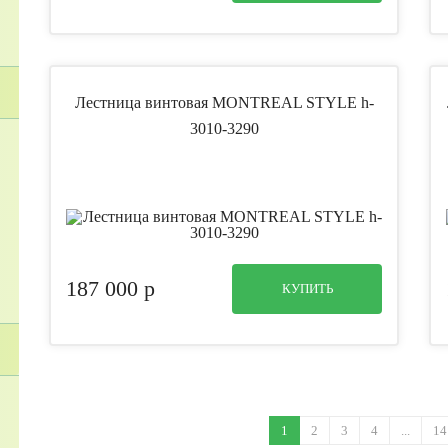
Лестница винтовая MONTREAL STYLE h-
3010-3290
187 000
p
КУПИТЬ
1
2
3
4
...
14