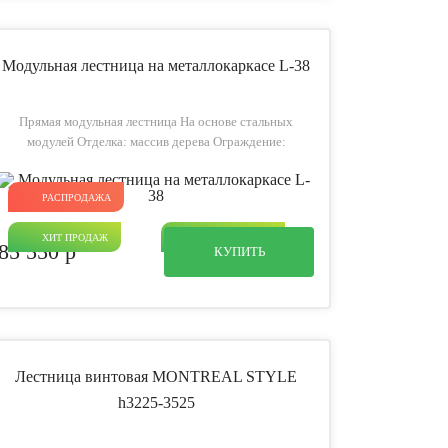
Модульная лестница на металлокаркасе L-38
Прямая модульная лестница На основе стальных
модулей Отделка: массив дерева Ограждение:
деревянные перила с круглыми балясинами из металла
РАСПРОДАЖА
ХИТ ПРОДАЖ
ПРЯМОЙ МАРШ
85 550
p
КУПИТЬ
Лестница винтовая MONTREAL STYLE
h3225-3525