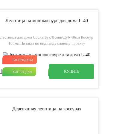
Лестница на монокосоуре для дома L-40
Лестница для дома Сосна/Бук/Ясень/Дуб 40мм Косоур
100мм На заказ по индивидуальному проекту
РАСПРОДАЖА
115 500
p
КУПИТЬ
ХИТ ПРОДАЖ
ДЛЯ ДОМА
Деревянная лестница на косоурах