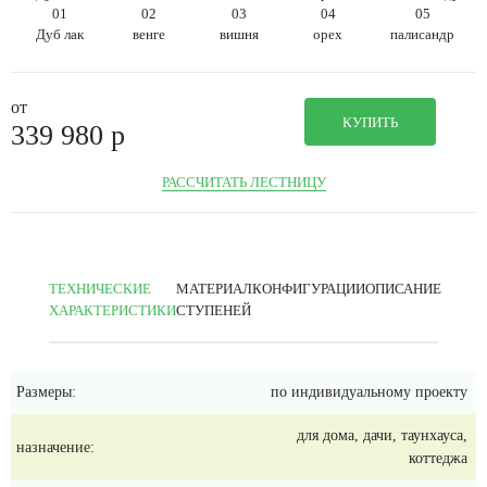
01
02
03
04
05
Дуб лак
венге
вишня
орех
палисандр
от
КУПИТЬ
339 980
p
РАССЧИТАТЬ ЛЕСТНИЦУ
ТЕХНИЧЕСКИЕ
МАТЕРИАЛ
КОНФИГУРАЦИИ
ОПИСАНИЕ
ХАРАКТЕРИСТИКИ
СТУПЕНЕЙ
Размеры:
по индивидуальному проекту
для дома, дачи, таунхауса,
назначение:
коттеджа