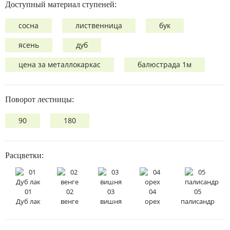
Доступный материал ступеней:
сосна
лиственница
бук
ясень
дуб
цена за металлокаркас
балюстрада 1м
Поворот лестницы:
90
180
Расцветки:
01
02
03
04
05
Дуб лак
венге
вишня
орех
палисандр