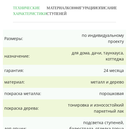
ТЕХНИЧЕСКИЕ
МАТЕРИАЛ
КОНФИГУРАЦИИ
ОПИСАНИЕ
ХАРАКТЕРИСТИКИ
СТУПЕНЕЙ
по индивидуальному
Размеры:
проекту
для дома, дачи, таунхауса,
назначение:
коттеджа
гарантия:
24 месяца
материал:
металл и дерево
покраска металла:
порошковая
тонировка и износостойкий
покраска дерева:
паркетный лак
подсветка ступеней,
доп.опции:
балюстрада, отделка торца