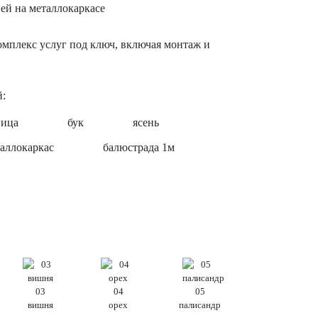
ней на металлокаркасе
омплекс услуг под ключ, включая монтаж и
й:
ница
бук
ясень
таллокаркас
балюстрада 1м
03
04
05
вишня
орех
палисандр