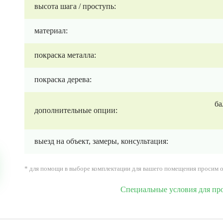
высота шага / проступь:
материал:
покраска металла:
покраска дерева:
ба
дополнительные опции:
выезд на объект, замеры, консультация:
* для помощи в выборе комплектации для вашего помещения просим 
Специальные условия для пр