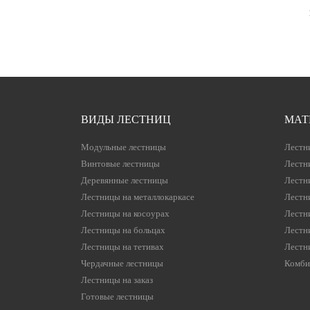
ВИДЫ ЛЕСТНИЦ
МАТ
Модульные лестницы
Лестн
Винтовые лестницы
Лестн
Деревянные лестницы
Лестн
Лестницы на металлокаркасе
Лестн
Лестницы на косоурах
Лестн
Лестницы на больцах
Лестн
Лестницы на тетивах
Лестн
Чердачные лестницы
Комби
Лестницы на заказ
Готовые лестницы