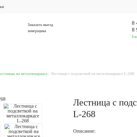
ьи
8 
Заказать выезд
8 
замерщика
Еж
Ы НА ЗАКАЗ
НАШИ РАБОТЫ
ЗА
естницы на металлокаркасе
Лестница с подсветкой на металлокаркасе L-268
Лестница с подс
L-268
Описание: