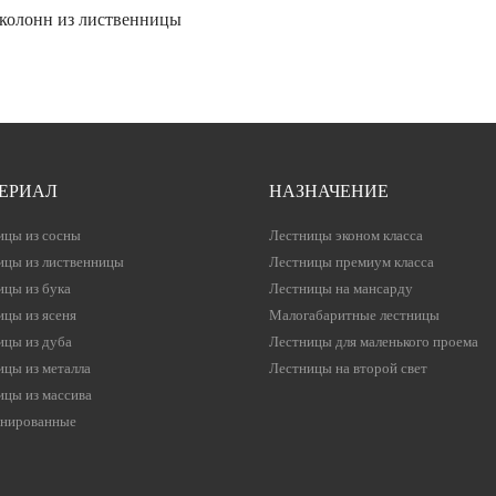
колонн из лиственницы
ЕРИАЛ
НАЗНАЧЕНИЕ
ицы из сосны
Лестницы эконом класса
ицы из лиственницы
Лестницы премиум класса
ицы из бука
Лестницы на мансарду
ицы из ясеня
Малогабаритные лестницы
ицы из дуба
Лестницы для маленького проема
ицы из металла
Лестницы на второй свет
ицы из массива
нированные